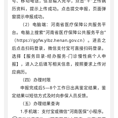
号、移动电话，信息输入完毕，点击“＋”上传病
历资料，提示上传成功。点击提交申报，页面弹
窗提示申报成功。
（
2
）电脑端：河南省医疗保障公共服务平
台。电脑上搜索“河南省医疗保障公共服务平台”
（
https://ggfw.ylbz.henan.gov.cn
）。进去之
后点击扫码登录，微信支付宝可直接扫码登录。
选择【服务目录
-
经办服务
-
门诊慢性病个人申
报】，进入之后填写相关信息，按照要求上传对
应病历。
（四）办理时限
申报完成后
5
—
8
个工作日出具鉴定结果，鉴
定结果以短信方式及时向参保人员反馈。
（五）办理结果查询
1.
手机端：支付宝或微信“河南医保”小程序。